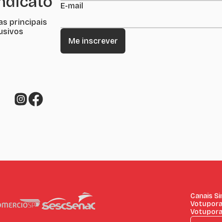
indicato
E-mail
as principais
lusivos
Canais S
Votupora
Votupor