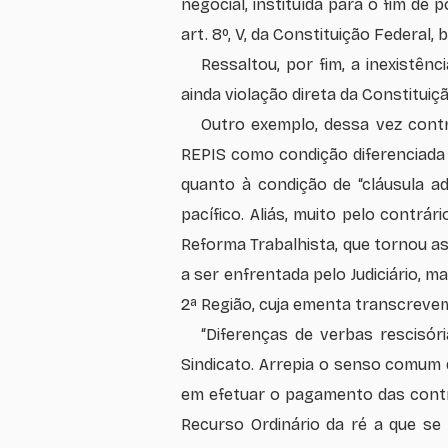
negocial, instituída para o fim de 
art. 8º, V, da Constituição Federal,
Ressaltou, por fim, a inexistên
ainda violação direta da Constituiç
Outro exemplo, dessa vez contr
REPIS como condição diferenciada 
quanto à condição de “cláusula a
pacífico. Aliás, muito pelo contrá
Reforma Trabalhista, que tornou a
a ser enfrentada pelo Judiciário, 
2ª Região, cuja ementa transcreve
“Diferenças de verbas rescisór
Sindicato. Arrepia o senso comum
em efetuar o pagamento das contri
Recurso Ordinário da ré a que se