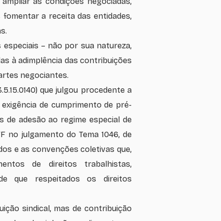
ampliar as condições negociadas,
fomentar a receita das entidades,
s.
especiais – não por sua natureza,
as à adimplência das contribuições
partes negociantes.
5.15.0140) que julgou procedente a
m exigência de cumprimento de pré-
ns de adesão ao regime especial de
TF no julgamento do Tema 1046, de
rdos e as convenções coletivas que,
ntos de direitos trabalhistas,
de que respeitados os direitos
ição sindical, mas de contribuição