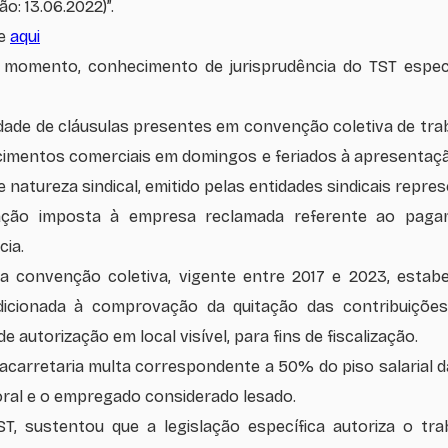
o: 13.06.2022)”.
ue
aqui
 momento, conhecimento de jurisprudência do TST especí
alidade de cláusulas presentes em convenção coletiva de t
imentos comerciais em domingos e feriados à apresentação
natureza sindical, emitido pelas entidades sindicais repre
ção imposta à empresa reclamada referente ao paga
cia.
 a convenção coletiva, vigente entre 2017 e 2023, estab
icionada à comprovação da quitação das contribuições 
e autorização em local visível, para fins de fiscalização.
carretaria multa correspondente a 50% do piso salarial d
boral e o empregado considerado lesado.
ST, sustentou que a legislação específica autoriza o t