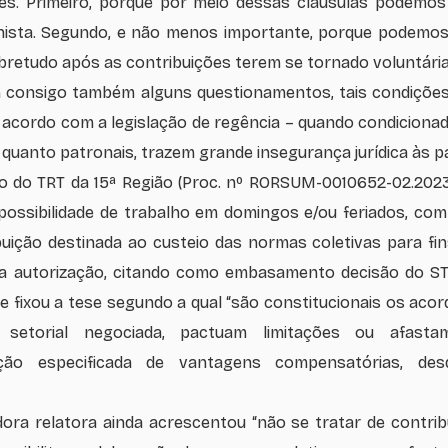
s. Primeiro, porque por meio dessas cláusulas podemos 
ista. Segundo, e não menos importante, porque podemos 
bretudo após as contribuições terem se tornado voluntária
consigo também alguns questionamentos, tais condições 
 acordo com a legislação de regência – quando condicionad
s quanto patronais, trazem grande insegurança jurídica às 
 do TRT da 15ª Região (Proc. nº RORSUM-0010652-02.2023.
 possibilidade de trabalho em domingos e/ou feriados, co
uição destinada ao custeio das normas coletivas para fi
va autorização, citando como embasamento decisão do S
ue fixou a tese segundo a qual “são constitucionais os aco
etorial negociada, pactuam limitações ou afastame
ação especificada de vantagens compensatórias, des
ra relatora ainda acrescentou “não se tratar de contribu