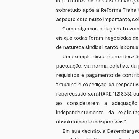
importantes de nossas convençõe
sobretudo após a Reforma Trabalh
aspecto este muito importante, so
Como algumas soluções trazem 
eis que todas foram negociadas de
de natureza sindical, tanto laborai
Um exemplo disso é uma decisão
pactuação, via norma coletiva, da
requisitos e pagamento de contrib
trabalho e expedição da respecti
repercussão geral (ARE 1121633), q
ao considerarem a adequação s
independentemente da explicit
absolutamente indisponíveis.”
Em sua decisão, a Desembargado