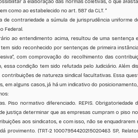
possibilitar a elaboração das normas coletivas, o que afas
 bem como ao estabelecido no art. 587 da CLT. ”
cia de contrariedade a súmula de jurisprudência uniforme 
ão Federal.
ário ao entendimento acima, resultou de uma sentença e
tem sido reconhecido por sentenças de primeira instância
desiva”, com comprovação do recolhimento das contribuiç
rio, essa condição tem sido refutada pelo Judiciário. Além 
s contribuições de natureza sindical facultativas. Essa qu
mas, em alguns casos, já há um indicativo do posicionamento
mos:
ias. Piso normativo diferenciado. REPIS. Obrigatoriedad
 de justiça determinar que as empresas cumpram o piso n
buições aos sindicatos, e com isso, não se enquadrarem no
 dá provimento. (TRT-2 10007954420215020463 SP, Relat