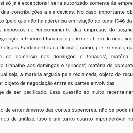
 si só já é excepcional, seria autorizado somente às empr
o das contribuições a ele devidas. No caso, importante o
dito (pelo que não há aderência em relação ao tema 1046 da
cos impostos ao funcionamento das empresas do segm
legislação infraconstitucional e pode ser objeto de negociaçã
de alguns fundamentos da decisão, como, por exemplo, q
to do comércio nos domingos e feriados”, matéria 
o trabalho aos domingos e feriados”, matéria de compet
ual seja, a matéria arguida pela reclamada, objeto do rec
er objeto de negociação entre as partes envolvidas.
e de ser pacificado. Essa questão só muito recenteme
o de entendimento das cortes superiores, não se pode af
érios de análise. Isso é um tanto quanto imponderável 