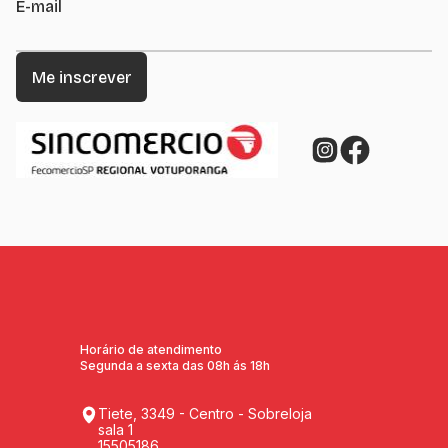
E-mail
Horário de atendimento
Segunda a sexta das 08h ás 18h
Tiete, 3349 - Centro - Sobreloja
sala 1
15505186