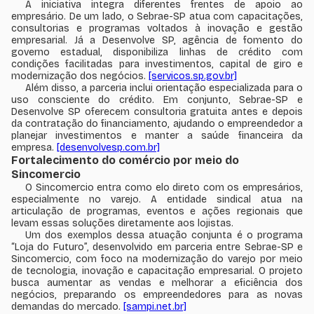
A iniciativa integra diferentes frentes de apoio ao
empresário. De um lado, o Sebrae-SP atua com capacitações,
consultorias e programas voltados à inovação e gestão
empresarial. Já a Desenvolve SP, agência de fomento do
governo estadual, disponibiliza linhas de crédito com
condições facilitadas para investimentos, capital de giro e
modernização dos negócios.
[servicos.sp.gov.br]
Além disso, a parceria inclui orientação especializada para o
uso consciente do crédito. Em conjunto, Sebrae-SP e
Desenvolve SP oferecem consultoria gratuita antes e depois
da contratação do financiamento, ajudando o empreendedor a
planejar investimentos e manter a saúde financeira da
empresa.
[desenvolvesp.com.br]
Fortalecimento do comércio por meio do
Sincomercio
O Sincomercio entra como elo direto com os empresários,
especialmente no varejo. A entidade sindical atua na
articulação de programas, eventos e ações regionais que
levam essas soluções diretamente aos lojistas.
Um dos exemplos dessa atuação conjunta é o programa
“Loja do Futuro”, desenvolvido em parceria entre Sebrae-SP e
Sincomercio, com foco na modernização do varejo por meio
de tecnologia, inovação e capacitação empresarial. O projeto
busca aumentar as vendas e melhorar a eficiência dos
negócios, preparando os empreendedores para as novas
demandas do mercado.
[sampi.net.br]