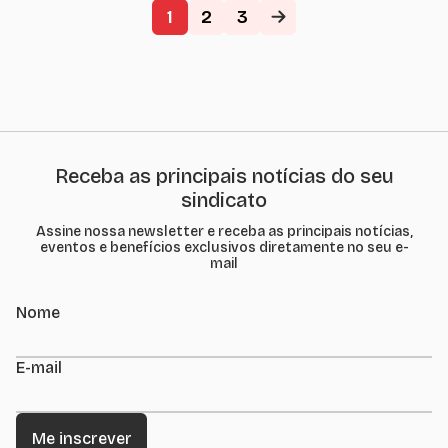
do ano passado. Os
1
2
3
dados da Pesquisa
Conjuntural do
Comércio Varejista
(PCCV), elaborada
mensalmente pela
Federação do
Comércio de Bens,
Serviços e Turismo...
Receba as principais notícias do seu
sindicato
Assine nossa newsletter e receba as principais notícias,
eventos e benefícios exclusivos diretamente no seu e-
mail
Nome
E-mail