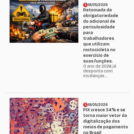
consolidou
18/05/2026
entendimento
Retomada da
favorável ao
obrigatoriedade
comércio ao
do adicional de
reconhecer a
periculosidade
legalidade da
para
prática de venda
parcelada “sem
trabalhadores
juros” pelo
que utilizam
mesmo valor da
motocicleta no
venda à vista....
exercício de
suas funções.
O ano de 2026 já
desponta com
mudanças
relevantes na
legislação
trabalhista,
novas obrigações
regulatórias e um
ambiente
18/05/2026
econômico ainda
PIX cresce 34% e se
instável exigirão
torna maior vetor da
dos
digitalização dos
empregadores
meios de pagamento
planejamento,
no Brasil
atualização e