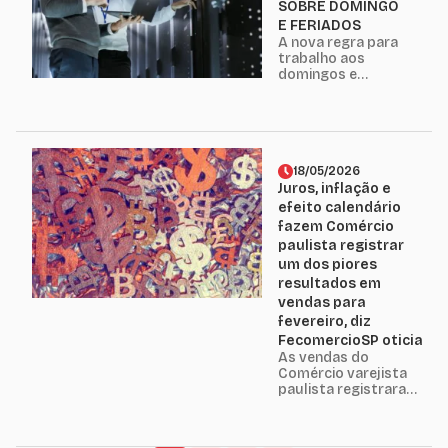
SOBRE DOMINGO
definirá, em
E FERIADOS
breve, os
A nova regra para
parâmetros de
trabalho aos
regularidade para
domingos e
essa prática, com
feriados,
o julgamento do
que exige uma
Tema 1.389 de...
Convenção
Coletiva de
Trabalho (CCT)
para autorização,
18/05/2026
entrará em vigor
Juros, inflação e
a partir de 1º de
efeito calendário
março de 2026.
fazem Comércio
Publicada
paulista registrar
pela Portaria nº
um dos piores
3.665/2023, a
mudança
resultados em
substitui a
vendas para
autorização
fevereiro, diz
automática para
FecomercioSP oticia
empresas...
As vendas do
Comércio varejista
paulista registraram
queda de 7,5% em
fevereiro, em relação
ao mesmo período