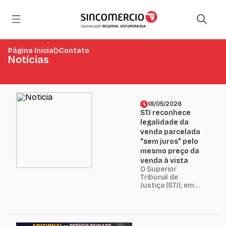
Página Inicial
Contato
Notícias
18/05/2026
STJ reconhece
legalidade da
venda parcelada
“sem juros” pelo
mesmo preço da
venda à vista
O Superior
Tribunal de
Justiça (STJ), em
importante
decisão proferida
pela Quarta
Turma no REsp nº
1.876.423/SP,