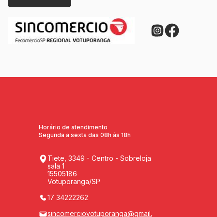
Horário de atendimento
Segunda a sexta das 08h ás 18h
Tiete, 3349 - Centro - Sobreloja
sala 1
15505186
Votuporanga/SP
17 34222262
sincomerciovotuporanga@gmail.