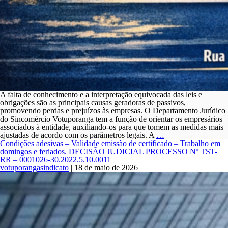
A falta de conhecimento e a interpretação equivocada das leis e
obrigações são as principais causas geradoras de passivos,
promovendo perdas e prejuízos às empresas. O Departamento Jurídico
do Sincomércio Votuporanga tem a função de orientar os empresários
associados à entidade, auxiliando-os para que tomem as medidas mais
ASSISTENCIA
ajustadas de acordo com os parâmetros legais. A
…
JURIDICA
Condições adesivas – Validade emissão de certificado – Trabalho em
GRATUITA
domingos e feriados. DECISÃO JUDICIAL PROCESSO Nº TST-
AOS
RR – 0001026-30.2022.5.10.0011
ASSOCIADOS
votuporangasindicato
|
18 de maio de 2026