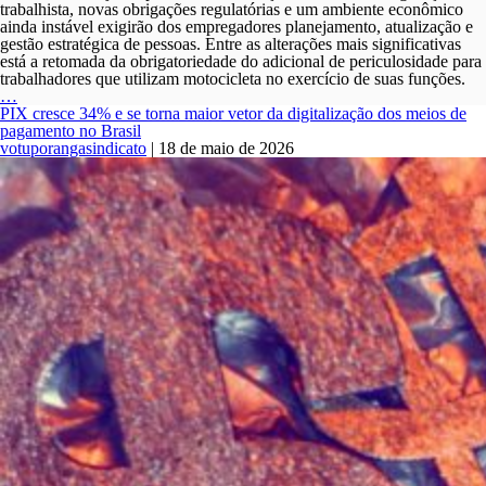
trabalhista, novas obrigações regulatórias e um ambiente econômico
ainda instável exigirão dos empregadores planejamento, atualização e
gestão estratégica de pessoas. Entre as alterações mais significativas
está a retomada da obrigatoriedade do adicional de periculosidade para
trabalhadores que utilizam motocicleta no exercício de suas funções.
Retomada
…
da
PIX cresce 34% e se torna maior vetor da digitalização dos meios de
obrigatoriedade
pagamento no Brasil
do
votuporangasindicato
|
18 de maio de 2026
adicional
de
periculosidade
para
trabalhadores
que
utilizam
motocicleta
no
exercício
de
suas
funções.