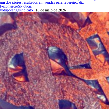
TRABALHISTA
um dos piores resultados em vendas para fevereiro, diz
SOBRE
FecomercioSP oticia
DOMINGO
votuporangasindicato
|
18 de maio de 2026
E
FERIADOS