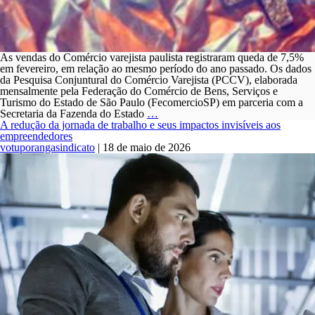
As vendas do Comércio varejista paulista registraram queda de 7,5%
em fevereiro, em relação ao mesmo período do ano passado. Os dados
da Pesquisa Conjuntural do Comércio Varejista (PCCV), elaborada
mensalmente pela Federação do Comércio de Bens, Serviços e
Turismo do Estado de São Paulo (FecomercioSP) em parceria com a
Juros,
Secretaria da Fazenda do Estado
…
inflação
A redução da jornada de trabalho e seus impactos invisíveis aos
e
empreendedores
efeito
votuporangasindicato
|
18 de maio de 2026
calendário
fazem
Comércio
paulista
registrar
um
dos
piores
resultados
em
vendas
para
fevereiro,
diz