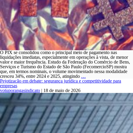
O PIX se consolidou como o principal meio de pagamento nas
liquidações imediatas, especialmente em operações à vista, de menor
valor e maior frequência. Estudo da Federação do Comércio de Bens,
Serviços e Turismo do Estado de São Paulo (FecomercioSP) mostra
que, em termos nominais, o volume movimentado nessa modalidade
PIX
cresceu 34%, entre 2024 e 2025, atingindo
…
cresce
Pejotização em debate: segurança jurídica e competitividade para
34%
empresas
e
votuporangasindicato
|
18 de maio de 2026
se
torna
maior
vetor
da
digitalização
dos
meios
de