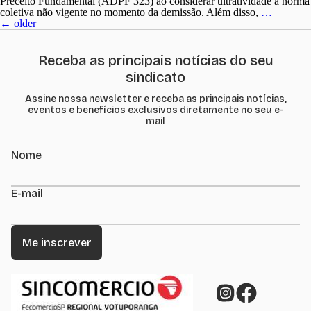
Preceito Fundamental (ADPF 323) ao considerar ultratividade a norma
Convenç
coletiva não vigente no momento da demissão. Além disso,
…
Navegação
Coletiva
←
older
por
expirada
posts
não
garante
Receba as principais notícias do seu
estabilid
sindicato
Assine nossa newsletter e receba as principais notícias,
eventos e benefícios exclusivos diretamente no seu e-
mail
Nome
E-mail