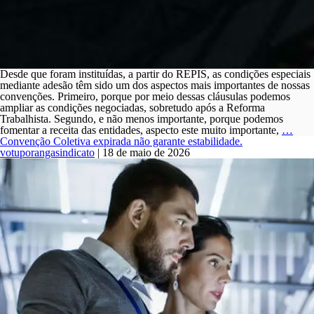
Desde que foram instituídas, a partir do REPIS, as condições especiais
mediante adesão têm sido um dos aspectos mais importantes de nossas
convenções. Primeiro, porque por meio dessas cláusulas podemos
ampliar as condições negociadas, sobretudo após a Reforma
Trabalhista. Segundo, e não menos importante, porque podemos
Cond
fomentar a receita das entidades, aspecto este muito importante,
…
ades
Convenção Coletiva expirada não garante estabilidade.
–
votuporangasindicato
|
18 de maio de 2026
Vali
emis
de
certi
–
Trab
em
domi
e
feria
DEC
JUD
PR
Nº