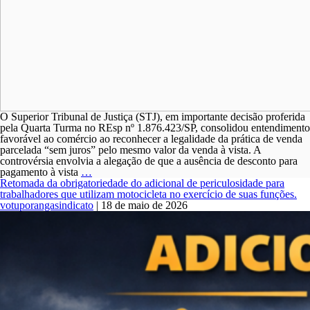
O Superior Tribunal de Justiça (STJ), em importante decisão proferida
pela Quarta Turma no REsp nº 1.876.423/SP, consolidou entendimento
favorável ao comércio ao reconhecer a legalidade da prática de venda
parcelada “sem juros” pelo mesmo valor da venda à vista. A
controvérsia envolvia a alegação de que a ausência de desconto para
STJ
pagamento à vista
…
reconhece
Retomada da obrigatoriedade do adicional de periculosidade para
legalidade
trabalhadores que utilizam motocicleta no exercício de suas funções.
da
votuporangasindicato
|
18 de maio de 2026
venda
parcelada
“sem
juros”
pelo
mesmo
preço
da
venda